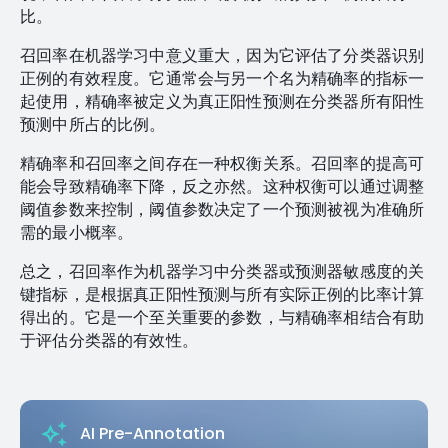
比。
召回率在机器学习中意义重大，因为它评估了分类器识别
正例的有效程度。它通常会与另一个名为精确率的指标一
起使用，精确率被定义为真正阳性预测在分类器所有阳性
预测中所占的比例。
精确率和召回率之间存在一种权衡关系。召回率的提高可
能会导致精确率下降，反之亦然。这种权衡可以通过调整
阈值参数来控制，阈值参数决定了一个预测被视为准确所
需的最小概率。
总之，召回率作为机器学习中分类器或预测器敏感度的关
键指标，是根据真正阳性预测与所有实际正例的比率计算
得出的。它是一个至关重要的参数，与精确率相结合有助
于评估分类器的有效性。
AI Pre-Annotation