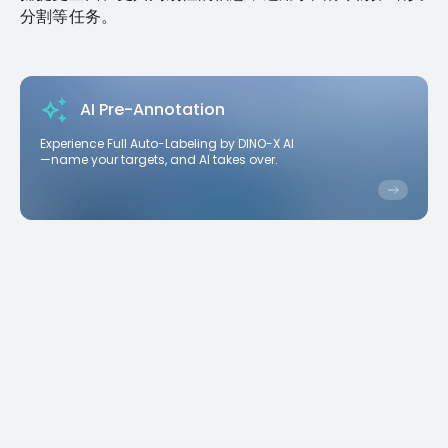
分割等任务。
AI Pre-Annotation
Experience Full Auto-Labeling by DINO-X AI
—name your targets, and AI takes over.