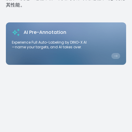
其性能。
AI Pre-Annotation
Experience Full Auto-Labeling by DINO-X AI
—name your targets, and AI takes over.