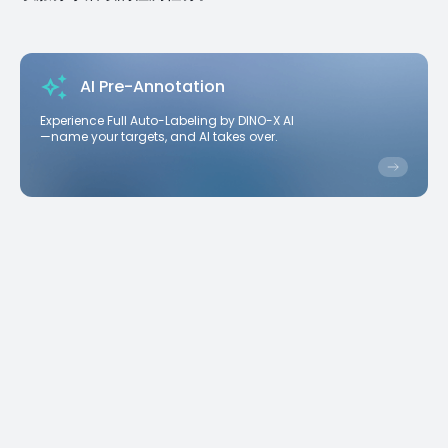
AI Pre-Annotation
Experience Full Auto-Labeling by DINO-X AI
—name your targets, and AI takes over.