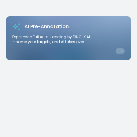
AI Pre-Annotation
Experience Full Auto-Labeling by DINO-X AI
—name your targets, and AI takes over.