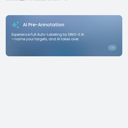
AI Pre-Annotation
Experience Full Auto-Labeling by DINO-X AI
—name your targets, and AI takes over.