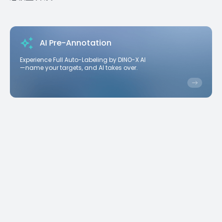
AI Pre-Annotation
Experience Full Auto-Labeling by DINO-X AI
—name your targets, and AI takes over.