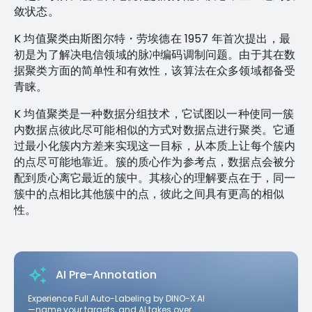
敛状态。
K 均值聚类由斯图尔特・劳埃德在 1957 年首次提出，最
初是为了解决电信领域的脉冲编码调制问题。由于其在数
据聚类方面的简单性和有效性，该算法在众多领域都备受
青睐。
K 均值聚类是一种数据分组技术，它试图以一种使同一簇
内数据点彼此尽可能相似的方式对数据点进行聚类。它通
过最小化簇内方差来实现这一目标，从本质上让每个簇内
的点尽可能地靠近。簇的质心作为参考点，数据点会被分
配到质心离它最近的簇中。其核心的理解要点在于，同一
簇中的点相比其他簇中的点，彼此之间具有更高的相似
性。
AI Pre-Annotation
Experience Full Auto-Labeling by DINO-X AI
—name your targets, and AI takes over.